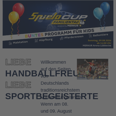
LIEBE
Willkommen
auf den Seiten
HANDBALLFREUNDE
von
LIEBE
Deutschlands
traditionsreichstem
SPORTBEGEISTERTE
Vorbereitungsturnier.
Wenn am 08.
und 09. August